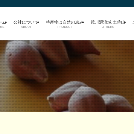
ーム
公社について
特産物は自然の恵み
鏡川源流域 土佐山
ME
ABOUT
PRODUCT
OTHERS