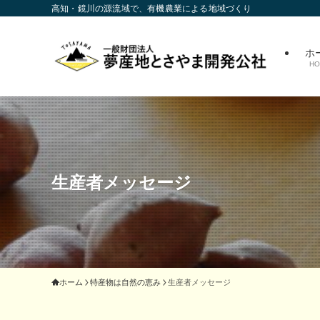
高知・鏡川の源流域で、有機農業による地域づくり
ホ
HO
生産者メッセージ
ホーム
特産物は自然の恵み
生産者メッセージ