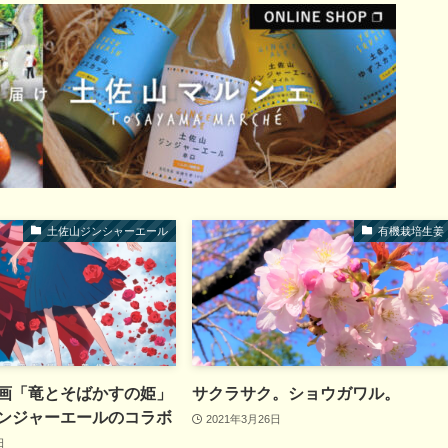
土佐山ジンシャーエール
有機栽培生姜
画「竜とそばかすの姫」
サクラサク。ショウガワル。
ンジャーエールのコラボ
2021年3月26日
日