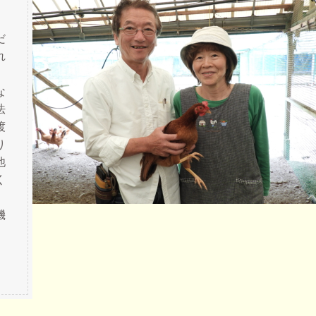
だ
れ
な
法
渡
り
他
く
…
機
。