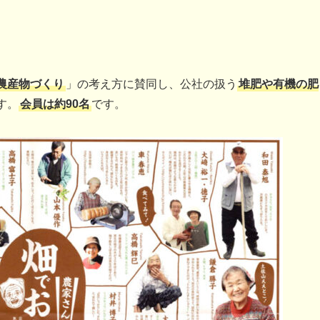
農産物づくり
」の考え方に賛同し、公社の扱う
堆肥や有機の肥
す。
会員は約90名
です。