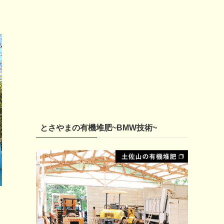
とさやまの有機堆肥~BMW技術~