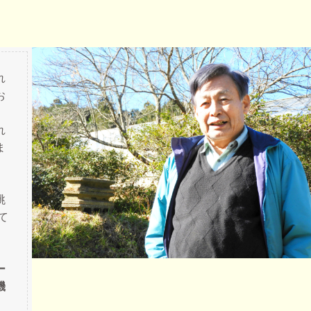
れ
お
れ
ま
跳
て
ー
機